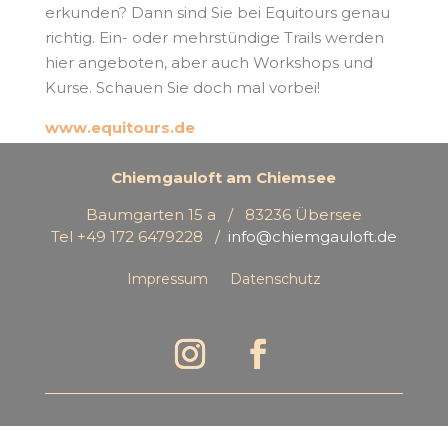
erkunden? Dann sind Sie bei Equitours genau
richtig. Ein- oder mehrstündige Trails werden
hier angeboten, aber auch Workshops und
Kurse. Schauen Sie doch mal vorbei!
www.equitours.de
Chiemgauloft am Chiemsee
Baumgarten 15 a / 83236 Übersee
Tel +49 172 6479228 /
info@chiemgauloft.de
Impressum
Datenschutz